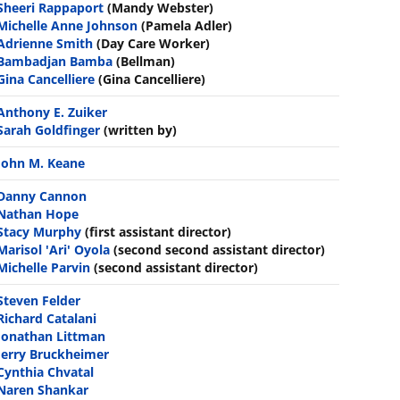
Sheeri Rappaport
(Mandy Webster)
Michelle Anne Johnson
(Pamela Adler)
Adrienne Smith
(Day Care Worker)
Bambadjan Bamba
(Bellman)
Gina Cancelliere
(Gina Cancelliere)
Anthony E. Zuiker
Sarah Goldfinger
(written by)
John M. Keane
Danny Cannon
Nathan Hope
Stacy Murphy
(first assistant director)
Marisol 'Ari' Oyola
(second second assistant director)
Michelle Parvin
(second assistant director)
Steven Felder
Richard Catalani
Jonathan Littman
Jerry Bruckheimer
Cynthia Chvatal
Naren Shankar