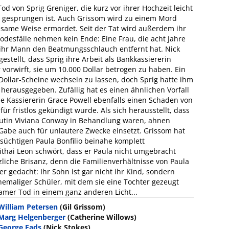
d von Sprig Greniger, die kurz vor ihrer Hochzeit leicht
d gesprungen ist. Auch Grissom wird zu einem Mord
usame Weise ermordet. Seit der Tat wird außerdem ihr
Todesfälle nehmen kein Ende: Eine Frau, die acht Jahre
ihr Mann den Beatmungsschlauch entfernt hat. Nick
estellt, dass Sprig ihre Arbeit als Bankkassiererin
r vorwirft, sie um 10.000 Dollar betrogen zu haben. Ein
Dollar-Scheine wechseln zu lassen, doch Sprig hatte ihm
herausgegeben. Zufällig hat es einen ähnlichen Vorfall
e Kassiererin Grace Powell ebenfalls einen Schaden von
ür fristlos gekündigt wurde. Als sich herausstellt, dass
tin Viviana Conway in Behandlung waren, ahnen
 Gabe auch für unlautere Zwecke einsetzt. Grissom hat
lsüchtigen Paula Bonfilio beinahe komplett
ithai Leon schwört, dass er Paula nicht umgebracht
zliche Brisanz, denn die Familienverhältnisse von Paula
er gedacht: Ihr Sohn ist gar nicht ihr Kind, sondern
hemaliger Schüler, mit dem sie eine Tochter gezeugt
samer Tod in einem ganz anderen Licht...
William Petersen
(Gil Grissom)
Marg Helgenberger
(Catherine Willows)
George Eads
(Nick Stokes)