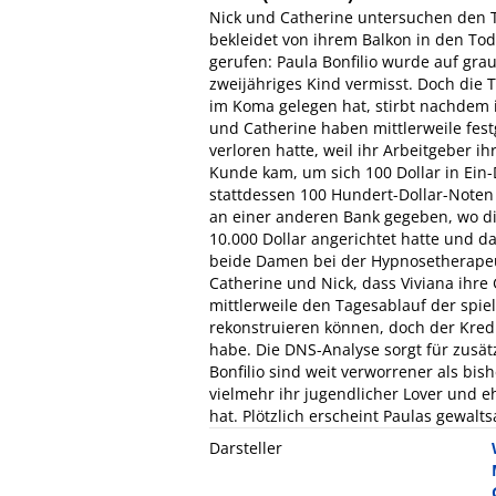
Nick und Catherine untersuchen den To
bekleidet von ihrem Balkon in den To
gerufen: Paula Bonfilio wurde auf gra
zweijähriges Kind vermisst. Doch die 
im Koma gelegen hat, stirbt nachdem 
und Catherine haben mittlerweile festg
verloren hatte, weil ihr Arbeitgeber ih
Kunde kam, um sich 100 Dollar in Ein-
stattdessen 100 Hundert-Dollar-Noten 
an einer anderen Bank gegeben, wo di
10.000 Dollar angerichtet hatte und daf
beide Damen bei der Hypnosetherapeu
Catherine und Nick, dass Viviana ihre
mittlerweile den Tagesablauf der spie
rekonstruieren können, doch der Kred
habe. Die DNS-Analyse sorgt für zusät
Bonfilio sind weit verworrener als bish
vielmehr ihr jugendlicher Lover und e
hat. Plötzlich erscheint Paulas gewalt
Darsteller