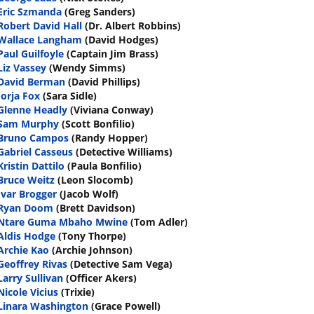
Eric Szmanda
(Greg Sanders)
Robert David Hall
(Dr. Albert Robbins)
Wallace Langham
(David Hodges)
Paul Guilfoyle
(Captain Jim Brass)
Liz Vassey
(Wendy Simms)
David Berman
(David Phillips)
Jorja Fox
(Sara Sidle)
Glenne Headly
(Viviana Conway)
Sam Murphy
(Scott Bonfilio)
Bruno Campos
(Randy Hopper)
Gabriel Casseus
(Detective Williams)
Kristin Dattilo
(Paula Bonfilio)
Bruce Weitz
(Leon Slocomb)
Ivar Brogger
(Jacob Wolf)
Ryan Doom
(Brett Davidson)
Ntare Guma Mbaho Mwine
(Tom Adler)
Aldis Hodge
(Tony Thorpe)
Archie Kao
(Archie Johnson)
Geoffrey Rivas
(Detective Sam Vega)
Larry Sullivan
(Officer Akers)
Nicole Vicius
(Trixie)
Linara Washington
(Grace Powell)