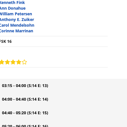
Kenneth Fink
Ann Donahue
William Petersen
Anthony E. Zuiker
Carol Mendelsohn
Corinne Marrinan
FSK 16
| 03:15 - 04:00
(S:14 E: 13)
| 04:00 - 04:40
(S:14 E: 14)
| 04:40 - 05:20
(S:14 E: 15)
| 05:20 - 06:00
(S:14 E: 16)