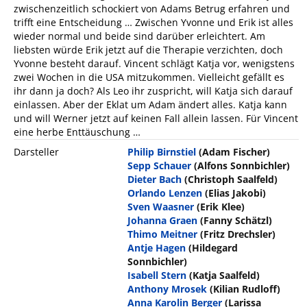
zwischenzeitlich schockiert von Adams Betrug erfahren und
trifft eine Entscheidung … Zwischen Yvonne und Erik ist alles
wieder normal und beide sind darüber erleichtert. Am
liebsten würde Erik jetzt auf die Therapie verzichten, doch
Yvonne besteht darauf. Vincent schlägt Katja vor, wenigstens
zwei Wochen in die USA mitzukommen. Vielleicht gefällt es
ihr dann ja doch? Als Leo ihr zuspricht, will Katja sich darauf
einlassen. Aber der Eklat um Adam ändert alles. Katja kann
und will Werner jetzt auf keinen Fall allein lassen. Für Vincent
eine herbe Enttäuschung …
Darsteller
Philip Birnstiel
(Adam Fischer)
Sepp Schauer
(Alfons Sonnbichler)
Dieter Bach
(Christoph Saalfeld)
Orlando Lenzen
(Elias Jakobi)
Sven Waasner
(Erik Klee)
Johanna Graen
(Fanny Schätzl)
Thimo Meitner
(Fritz Drechsler)
Antje Hagen
(Hildegard
Sonnbichler)
Isabell Stern
(Katja Saalfeld)
Anthony Mrosek
(Kilian Rudloff)
Anna Karolin Berger
(Larissa