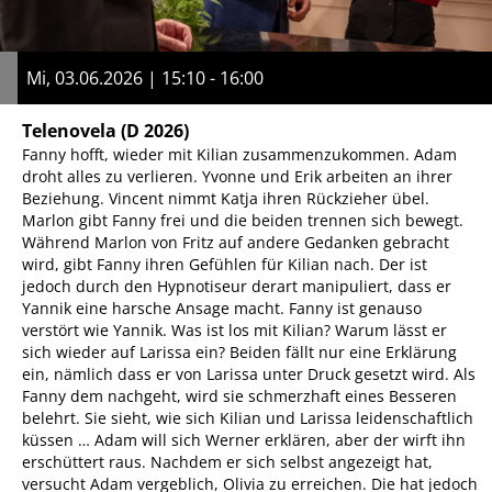
Mi, 03.06.2026 | 15:10 - 16:00
Telenovela
(D 2026)
Fanny hofft, wieder mit Kilian zusammenzukommen. Adam
droht alles zu verlieren. Yvonne und Erik arbeiten an ihrer
Beziehung. Vincent nimmt Katja ihren Rückzieher übel.
Marlon gibt Fanny frei und die beiden trennen sich bewegt.
Während Marlon von Fritz auf andere Gedanken gebracht
wird, gibt Fanny ihren Gefühlen für Kilian nach. Der ist
jedoch durch den Hypnotiseur derart manipuliert, dass er
Yannik eine harsche Ansage macht. Fanny ist genauso
verstört wie Yannik. Was ist los mit Kilian? Warum lässt er
sich wieder auf Larissa ein? Beiden fällt nur eine Erklärung
ein, nämlich dass er von Larissa unter Druck gesetzt wird. Als
Fanny dem nachgeht, wird sie schmerzhaft eines Besseren
belehrt. Sie sieht, wie sich Kilian und Larissa leidenschaftlich
küssen … Adam will sich Werner erklären, aber der wirft ihn
erschüttert raus. Nachdem er sich selbst angezeigt hat,
versucht Adam vergeblich, Olivia zu erreichen. Die hat jedoch