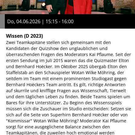
Do, 04.06.2026 | 15:15 - 16:00
Wissen
(D 2023)
Zwei Teamkapitäne stellen sich gemeinsam mit den
Kandidaten der Quizshow den unglaublichen und
überraschenden Fragen des Moderators Kai Pflaume. Seit der
ersten Sendung im Juli 2015 waren das die Quizmaster Elton
und Bernhard Hoëcker. Im Oktober 2025 übergab Elton den
Staffelstab an den Schauspieler Wotan Wilke Möhring, der
seitdem im Team mit einem prominenten Studiogast gegen
Bernhard Hoëckers Team antritt. Es gilt, richtige Antworten
auf skurrile und knifflige Fragen aus Wissenschaft, Tierwelt
und dem täglichen Leben zu finden. Beide Teams spielen um
Bares für ihre Unterstützer. Zu Beginn des Wissensspiels
müssen sich die Zuschauer im Studio entscheiden: Setzen sie
sich auf die Seite von Superhirn Bernhard Hoëcker oder von
"Kommissar" Wotan Wilke Möhring? Moderator Kai Pflaume
sorgt für eine ausgeglichene Balance zwischen den
Teamkapitänen, die zuweilen hoch emotional werden