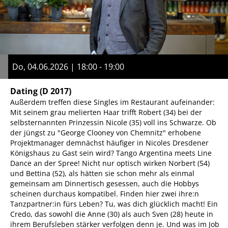
Do, 04.06.2026 | 18:00 - 19:00
Dating
(D 2017)
Außerdem treffen diese Singles im Restaurant aufeinander:
Mit seinem grau melierten Haar trifft Robert (34) bei der
selbsternannten Prinzessin Nicole (35) voll ins Schwarze. Ob
der jüngst zu "George Clooney von Chemnitz" erhobene
Projektmanager demnächst häufiger in Nicoles Dresdener
Königshaus zu Gast sein wird? Tango Argentina meets Line
Dance an der Spree! Nicht nur optisch wirken Norbert (54)
und Bettina (52), als hätten sie schon mehr als einmal
gemeinsam am Dinnertisch gesessen, auch die Hobbys
scheinen durchaus kompatibel. Finden hier zwei ihre:n
Tanzpartner:in fürs Leben? Tu, was dich glücklich macht! Ein
Credo, das sowohl die Anne (30) als auch Sven (28) heute in
ihrem Berufsleben stärker verfolgen denn je. Und was im Job