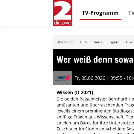
TV-Programm
TV
Übersicht
Film
Serie
Sport
Doku
Wer weiß denn sowa
Fr, 05.06.2026 | 09:55 - 10:
Wissen
(D 2021)
Die beiden Rätselmeister Bernhard Hoë
amüsanten und überraschenden Fragen
jeweils einem prominenten Studiogast, 
knifflige Fragen aus Wissenschaft, Ti
spielen um Bares für ihre Unterstütze
Zuschauer im Studio entscheiden: Setz