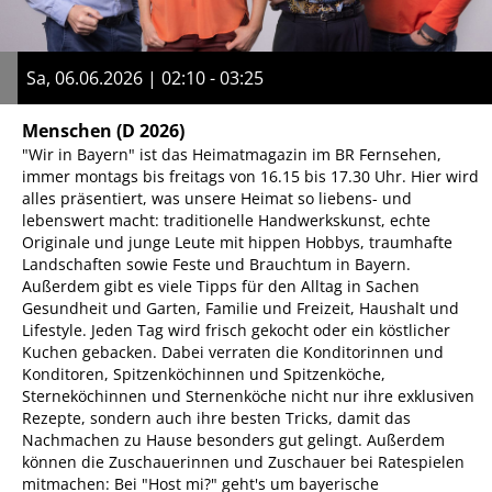
Sa, 06.06.2026 | 02:10 - 03:25
Menschen
(D 2026)
"Wir in Bayern" ist das Heimatmagazin im BR Fernsehen,
immer montags bis freitags von 16.15 bis 17.30 Uhr. Hier wird
alles präsentiert, was unsere Heimat so liebens- und
lebenswert macht: traditionelle Handwerkskunst, echte
Originale und junge Leute mit hippen Hobbys, traumhafte
Landschaften sowie Feste und Brauchtum in Bayern.
Außerdem gibt es viele Tipps für den Alltag in Sachen
Gesundheit und Garten, Familie und Freizeit, Haushalt und
Lifestyle. Jeden Tag wird frisch gekocht oder ein köstlicher
Kuchen gebacken. Dabei verraten die Konditorinnen und
Konditoren, Spitzenköchinnen und Spitzenköche,
Sterneköchinnen und Sternenköche nicht nur ihre exklusiven
Rezepte, sondern auch ihre besten Tricks, damit das
Nachmachen zu Hause besonders gut gelingt. Außerdem
können die Zuschauerinnen und Zuschauer bei Ratespielen
mitmachen: Bei "Host mi?" geht's um bayerische