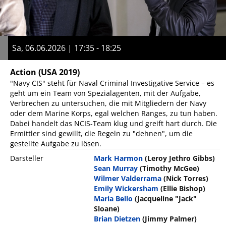
Sa, 06.06.2026 | 17:35 - 18:25
Action
(USA 2019)
"Navy CIS" steht für Naval Criminal Investigative Service – es
geht um ein Team von Spezialagenten, mit der Aufgabe,
Verbrechen zu untersuchen, die mit Mitgliedern der Navy
oder dem Marine Korps, egal welchen Ranges, zu tun haben.
Dabei handelt das NCIS-Team klug und greift hart durch. Die
Ermittler sind gewillt, die Regeln zu "dehnen", um die
gestellte Aufgabe zu lösen.
Darsteller
Mark Harmon
(Leroy Jethro Gibbs)
Sean Murray
(Timothy McGee)
Wilmer Valderrama
(Nick Torres)
Emily Wickersham
(Ellie Bishop)
Maria Bello
(Jacqueline "Jack"
Sloane)
Brian Dietzen
(Jimmy Palmer)