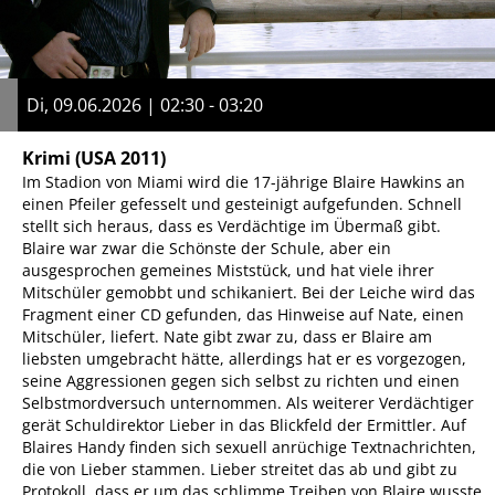
Di, 09.06.2026 | 02:30 - 03:20
Krimi
(USA 2011)
Im Stadion von Miami wird die 17-jährige Blaire Hawkins an
einen Pfeiler gefesselt und gesteinigt aufgefunden. Schnell
stellt sich heraus, dass es Verdächtige im Übermaß gibt.
Blaire war zwar die Schönste der Schule, aber ein
ausgesprochen gemeines Miststück, und hat viele ihrer
Mitschüler gemobbt und schikaniert. Bei der Leiche wird das
Fragment einer CD gefunden, das Hinweise auf Nate, einen
Mitschüler, liefert. Nate gibt zwar zu, dass er Blaire am
liebsten umgebracht hätte, allerdings hat er es vorgezogen,
seine Aggressionen gegen sich selbst zu richten und einen
Selbstmordversuch unternommen. Als weiterer Verdächtiger
gerät Schuldirektor Lieber in das Blickfeld der Ermittler. Auf
Blaires Handy finden sich sexuell anrüchige Textnachrichten,
die von Lieber stammen. Lieber streitet das ab und gibt zu
Protokoll, dass er um das schlimme Treiben von Blaire wusste