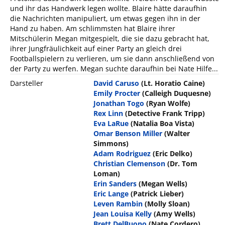
und ihr das Handwerk legen wollte. Blaire hätte daraufhin
die Nachrichten manipuliert, um etwas gegen ihn in der
Hand zu haben. Am schlimmsten hat Blaire ihrer
Mitschülerin Megan mitgespielt, die sie dazu gebracht hat,
ihrer Jungfräulichkeit auf einer Party an gleich drei
Footballspielern zu verlieren, um sie dann anschließend von
der Party zu werfen. Megan suchte daraufhin bei Nate Hilfe...
Darsteller
David Caruso
(Lt. Horatio Caine)
Emily Procter
(Calleigh Duquesne)
Jonathan Togo
(Ryan Wolfe)
Rex Linn
(Detective Frank Tripp)
Eva LaRue
(Natalia Boa Vista)
Omar Benson Miller
(Walter
Simmons)
Adam Rodriguez
(Eric Delko)
Christian Clemenson
(Dr. Tom
Loman)
Erin Sanders
(Megan Wells)
Eric Lange
(Patrick Lieber)
Leven Rambin
(Molly Sloan)
Jean Louisa Kelly
(Amy Wells)
Brett DelBuono
(Nate Cordero)