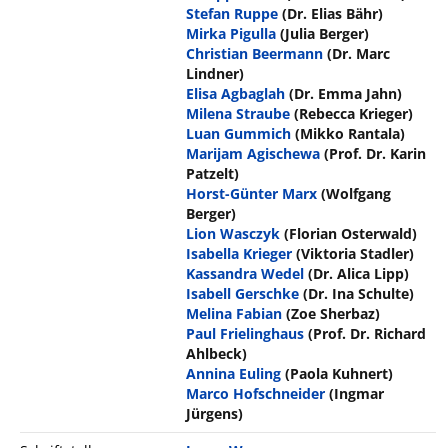
Stefan Ruppe
(Dr. Elias Bähr)
Mirka Pigulla
(Julia Berger)
Christian Beermann
(Dr. Marc
Lindner)
Elisa Agbaglah
(Dr. Emma Jahn)
Milena Straube
(Rebecca Krieger)
Luan Gummich
(Mikko Rantala)
Marijam Agischewa
(Prof. Dr. Karin
Patzelt)
Horst-Günter Marx
(Wolfgang
Berger)
Lion Wasczyk
(Florian Osterwald)
Isabella Krieger
(Viktoria Stadler)
Kassandra Wedel
(Dr. Alica Lipp)
Isabell Gerschke
(Dr. Ina Schulte)
Melina Fabian
(Zoe Sherbaz)
Paul Frielinghaus
(Prof. Dr. Richard
Ahlbeck)
Annina Euling
(Paola Kuhnert)
Marco Hofschneider
(Ingmar
Jürgens)