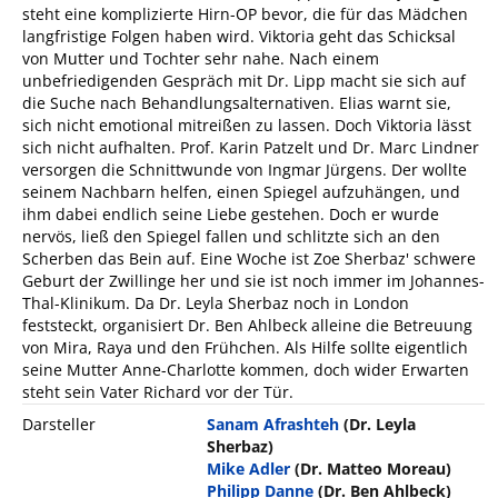
steht eine komplizierte Hirn-OP bevor, die für das Mädchen
langfristige Folgen haben wird. Viktoria geht das Schicksal
von Mutter und Tochter sehr nahe. Nach einem
unbefriedigenden Gespräch mit Dr. Lipp macht sie sich auf
die Suche nach Behandlungsalternativen. Elias warnt sie,
sich nicht emotional mitreißen zu lassen. Doch Viktoria lässt
sich nicht aufhalten. Prof. Karin Patzelt und Dr. Marc Lindner
versorgen die Schnittwunde von Ingmar Jürgens. Der wollte
seinem Nachbarn helfen, einen Spiegel aufzuhängen, und
ihm dabei endlich seine Liebe gestehen. Doch er wurde
nervös, ließ den Spiegel fallen und schlitzte sich an den
Scherben das Bein auf. Eine Woche ist Zoe Sherbaz' schwere
Geburt der Zwillinge her und sie ist noch immer im Johannes-
Thal-Klinikum. Da Dr. Leyla Sherbaz noch in London
feststeckt, organisiert Dr. Ben Ahlbeck alleine die Betreuung
von Mira, Raya und den Frühchen. Als Hilfe sollte eigentlich
seine Mutter Anne-Charlotte kommen, doch wider Erwarten
steht sein Vater Richard vor der Tür.
Darsteller
Sanam Afrashteh
(Dr. Leyla
Sherbaz)
Mike Adler
(Dr. Matteo Moreau)
Philipp Danne
(Dr. Ben Ahlbeck)