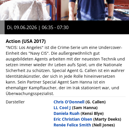
Di, 09.06.2026 | 06:35 - 07:30
Action
(USA 2017)
"NCIS: Los Angeles" ist die Crime-Serie um eine Undercover-
Einheit des "Navy CIS". Die außergewöhnlich gut
ausgebildeten Agents arbeiten mit der neuesten Technik und
setzen immer wieder ihr Leben aufs Spiel, um die Nationale
Sicherheit zu schützen. Special Agent G. Callen ist ein wahrer
Identitätskünstler, der sich in jede Rolle hineinversetzen
kann. Sein Partner Special Agent Sam Hanna ist ein
ehemaliger Kampftaucher, der im Irak stationiert war, und
Überwachungsspezialist.
Darsteller
Chris O'Donnell
(G. Callen)
LL Cool J
(Sam Hanna)
Daniela Ruah
(Kensi Blye)
Eric Christian Olsen
(Marty Deeks)
Renée Felice Smith
(Nell Jones)