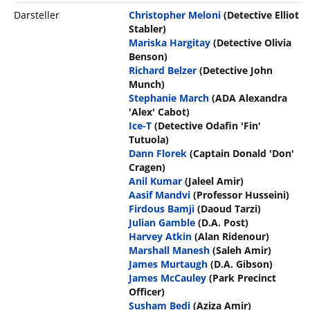
Darsteller
Christopher Meloni
(Detective Elliot
Stabler)
Mariska Hargitay
(Detective Olivia
Benson)
Richard Belzer
(Detective John
Munch)
Stephanie March
(ADA Alexandra
'Alex' Cabot)
Ice-T
(Detective Odafin 'Fin'
Tutuola)
Dann Florek
(Captain Donald 'Don'
Cragen)
Anil Kumar
(Jaleel Amir)
Aasif Mandvi
(Professor Husseini)
Firdous Bamji
(Daoud Tarzi)
Julian Gamble
(D.A. Post)
Harvey Atkin
(Alan Ridenour)
Marshall Manesh
(Saleh Amir)
James Murtaugh
(D.A. Gibson)
James McCauley
(Park Precinct
Officer)
Susham Bedi
(Aziza Amir)