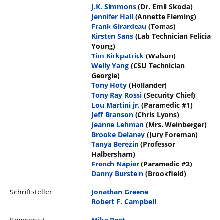
J.K. Simmons
(Dr. Emil Skoda)
Jennifer Hall
(Annette Fleming)
Frank Girardeau
(Tomas)
Kirsten Sans
(Lab Technician Felicia
Young)
Tim Kirkpatrick
(Walson)
Welly Yang
(CSU Technician
Georgie)
Tony Hoty
(Hollander)
Tony Ray Rossi
(Security Chief)
Lou Martini jr.
(Paramedic #1)
Jeff Branson
(Chris Lyons)
Jeanne Lehman
(Mrs. Weinberger)
Brooke Delaney
(Jury Foreman)
Tanya Berezin
(Professor
Halbersham)
French Napier
(Paramedic #2)
Danny Burstein
(Brookfield)
Schriftsteller
Jonathan Greene
Robert F. Campbell
Komponist
Mike Post