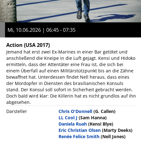
Mi, 10.06.2026 | 06:45 - 07:35
Action
(USA 2017)
Jemand hat erst zwei Ex-Marines in einer Bar getötet und
anschließend die Kneipe in die Luft gejagt. Kensi und Hidoko
ermitteln, dass der Attentäter eine Frau ist, die sich bei
einem Überfall auf einen Militärstützpunkt bis an die Zähne
bewaffnet hat. Unterdessen findet Nell heraus, dass eines
der Mordopfer in Diensten des brasilianischen Konsuls
stand. Der Konsul soll sofort in Sicherheit gebracht werden.
Doch bald wird klar: Die Killerin hat es nicht grundlos auf ihn
abgesehen.
Darsteller
Chris O'Donnell
(G. Callen)
LL Cool J
(Sam Hanna)
Daniela Ruah
(Kensi Blye)
Eric Christian Olsen
(Marty Deeks)
Renée Felice Smith
(Nell Jones)