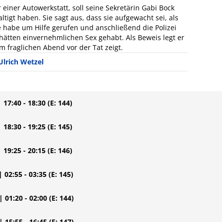
einer Autowerkstatt, soll seine Sekretärin Gabi Bock
ltigt haben. Sie sagt aus, dass sie aufgewacht sei, als
e habe um Hilfe gerufen und anschließend die Polizei
 hätten einvernehmlichen Sex gehabt. Als Beweis legt er
m fraglichen Abend vor der Tat zeigt.
Ulrich Wetzel
| 17:40 - 18:30
(E: 144)
| 18:30 - 19:25
(E: 145)
| 19:25 - 20:15
(E: 146)
| 02:55 - 03:35
(E: 145)
| 01:20 - 02:00
(E: 144)
| 15:55 - 16:45
(E: 147)