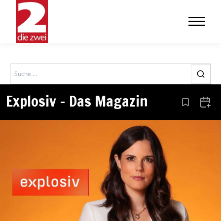
Search
Explosiv – Das Magazin
Aus den Le
Zum 