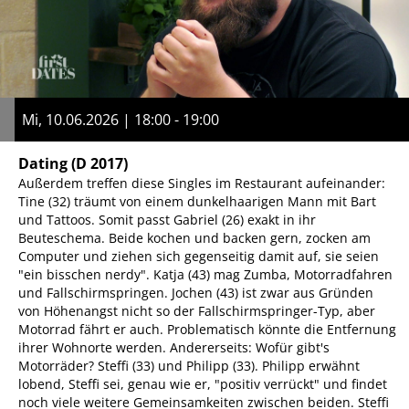
Mi, 10.06.2026 | 18:00 - 19:00
Dating
(D 2017)
Außerdem treffen diese Singles im Restaurant aufeinander:
Tine (32) träumt von einem dunkelhaarigen Mann mit Bart
und Tattoos. Somit passt Gabriel (26) exakt in ihr
Beuteschema. Beide kochen und backen gern, zocken am
Computer und ziehen sich gegenseitig damit auf, sie seien
"ein bisschen nerdy". Katja (43) mag Zumba, Motorradfahren
und Fallschirmspringen. Jochen (43) ist zwar aus Gründen
von Höhenangst nicht so der Fallschirmspringer-Typ, aber
Motorrad fährt er auch. Problematisch könnte die Entfernung
ihrer Wohnorte werden. Andererseits: Wofür gibt's
Motorräder? Steffi (33) und Philipp (33). Philipp erwähnt
lobend, Steffi sei, genau wie er, "positiv verrückt" und findet
noch viele weitere Gemeinsamkeiten zwischen beiden. Steffi