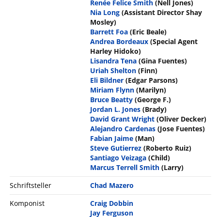
Renée Felice Smith
(Nell Jones)
Nia Long
(Assistant Director Shay
Mosley)
Barrett Foa
(Eric Beale)
Andrea Bordeaux
(Special Agent
Harley Hidoko)
Lisandra Tena
(Gina Fuentes)
Uriah Shelton
(Finn)
Eli Bildner
(Edgar Parsons)
Miriam Flynn
(Marilyn)
Bruce Beatty
(George F.)
Jordan L. Jones
(Brady)
David Grant Wright
(Oliver Decker)
Alejandro Cardenas
(Jose Fuentes)
Fabian Jaime
(Man)
Steve Gutierrez
(Roberto Ruiz)
Santiago Veizaga
(Child)
Marcus Terrell Smith
(Larry)
Schriftsteller
Chad Mazero
Komponist
Craig Dobbin
Jay Ferguson