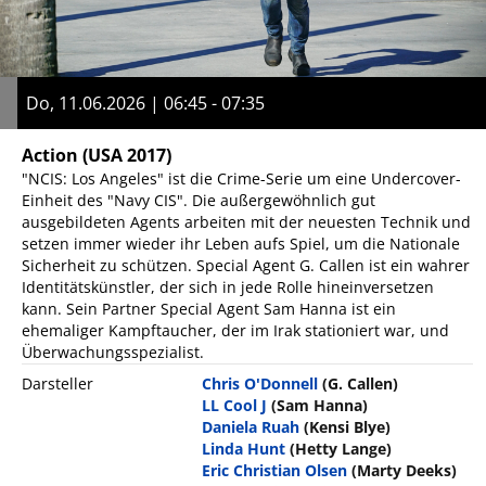
Do, 11.06.2026 | 06:45 - 07:35
Action
(USA 2017)
"NCIS: Los Angeles" ist die Crime-Serie um eine Undercover-
Einheit des "Navy CIS". Die außergewöhnlich gut
ausgebildeten Agents arbeiten mit der neuesten Technik und
setzen immer wieder ihr Leben aufs Spiel, um die Nationale
Sicherheit zu schützen. Special Agent G. Callen ist ein wahrer
Identitätskünstler, der sich in jede Rolle hineinversetzen
kann. Sein Partner Special Agent Sam Hanna ist ein
ehemaliger Kampftaucher, der im Irak stationiert war, und
Überwachungsspezialist.
Darsteller
Chris O'Donnell
(G. Callen)
LL Cool J
(Sam Hanna)
Daniela Ruah
(Kensi Blye)
Linda Hunt
(Hetty Lange)
Eric Christian Olsen
(Marty Deeks)