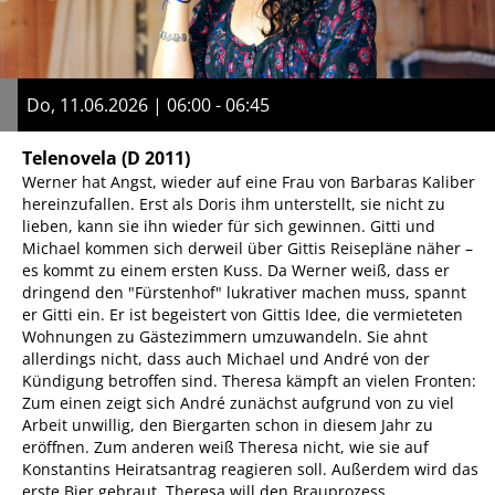
Do, 11.06.2026 | 06:00 - 06:45
Telenovela
(D 2011)
Werner hat Angst, wieder auf eine Frau von Barbaras Kaliber
hereinzufallen. Erst als Doris ihm unterstellt, sie nicht zu
lieben, kann sie ihn wieder für sich gewinnen. Gitti und
Michael kommen sich derweil über Gittis Reisepläne näher –
es kommt zu einem ersten Kuss. Da Werner weiß, dass er
dringend den "Fürstenhof" lukrativer machen muss, spannt
er Gitti ein. Er ist begeistert von Gittis Idee, die vermieteten
Wohnungen zu Gästezimmern umzuwandeln. Sie ahnt
allerdings nicht, dass auch Michael und André von der
Kündigung betroffen sind. Theresa kämpft an vielen Fronten:
Zum einen zeigt sich André zunächst aufgrund von zu viel
Arbeit unwillig, den Biergarten schon in diesem Jahr zu
eröffnen. Zum anderen weiß Theresa nicht, wie sie auf
Konstantins Heiratsantrag reagieren soll. Außerdem wird das
erste Bier gebraut. Theresa will den Brauprozess