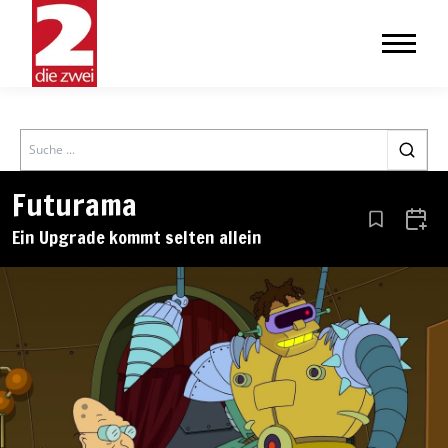
Search
Futurama
Aus den Le
Zum 
Ein Upgrade kommt selten allein