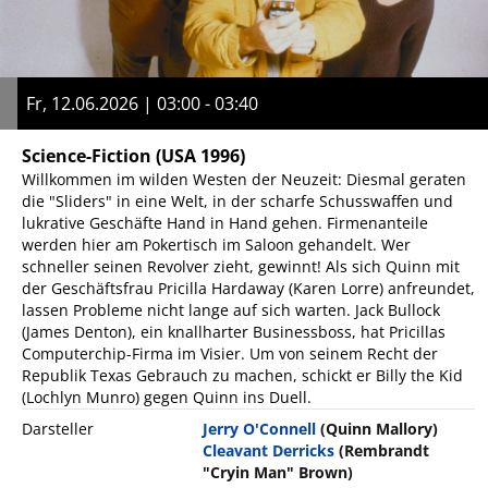
Fr, 12.06.2026 | 03:00 - 03:40
Science-Fiction
(USA 1996)
Willkommen im wilden Westen der Neuzeit: Diesmal geraten
die "Sliders" in eine Welt, in der scharfe Schusswaffen und
lukrative Geschäfte Hand in Hand gehen. Firmenanteile
werden hier am Pokertisch im Saloon gehandelt. Wer
schneller seinen Revolver zieht, gewinnt! Als sich Quinn mit
der Geschäftsfrau Pricilla Hardaway (Karen Lorre) anfreundet,
lassen Probleme nicht lange auf sich warten. Jack Bullock
(James Denton), ein knallharter Businessboss, hat Pricillas
Computerchip-Firma im Visier. Um von seinem Recht der
Republik Texas Gebrauch zu machen, schickt er Billy the Kid
(Lochlyn Munro) gegen Quinn ins Duell.
Darsteller
Jerry O'Connell
(Quinn Mallory)
Cleavant Derricks
(Rembrandt
"Cryin Man" Brown)