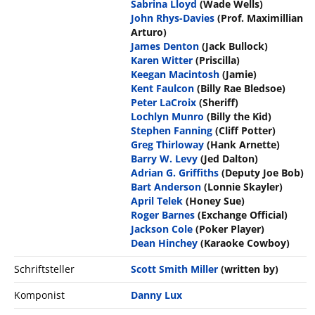
Sabrina Lloyd
(Wade Wells)
John Rhys-Davies
(Prof. Maximillian
Arturo)
James Denton
(Jack Bullock)
Karen Witter
(Priscilla)
Keegan Macintosh
(Jamie)
Kent Faulcon
(Billy Rae Bledsoe)
Peter LaCroix
(Sheriff)
Lochlyn Munro
(Billy the Kid)
Stephen Fanning
(Cliff Potter)
Greg Thirloway
(Hank Arnette)
Barry W. Levy
(Jed Dalton)
Adrian G. Griffiths
(Deputy Joe Bob)
Bart Anderson
(Lonnie Skayler)
April Telek
(Honey Sue)
Roger Barnes
(Exchange Official)
Jackson Cole
(Poker Player)
Dean Hinchey
(Karaoke Cowboy)
Schriftsteller
Scott Smith Miller
(written by)
Komponist
Danny Lux