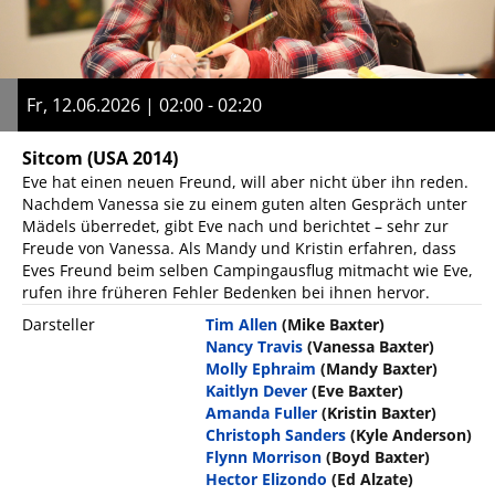
Fr, 12.06.2026 | 02:00 - 02:20
Sitcom
(USA 2014)
Eve hat einen neuen Freund, will aber nicht über ihn reden.
Nachdem Vanessa sie zu einem guten alten Gespräch unter
Mädels überredet, gibt Eve nach und berichtet – sehr zur
Freude von Vanessa. Als Mandy und Kristin erfahren, dass
Eves Freund beim selben Campingausflug mitmacht wie Eve,
rufen ihre früheren Fehler Bedenken bei ihnen hervor.
Darsteller
Tim Allen
(Mike Baxter)
Nancy Travis
(Vanessa Baxter)
Molly Ephraim
(Mandy Baxter)
Kaitlyn Dever
(Eve Baxter)
Amanda Fuller
(Kristin Baxter)
Christoph Sanders
(Kyle Anderson)
Flynn Morrison
(Boyd Baxter)
Hector Elizondo
(Ed Alzate)