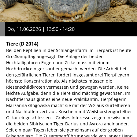
Do, 11.06.2026 | 13:50 - 14:20
Tiere
(D 2014)
Bei den Reptilien in der Schlangenfarm im Tierpark ist heute
Großkampftag angesagt. Die Anlage der beiden
Hechtalligatoren Eugen und Zicke muss mit einem
Hochdruckreiniger sauber gemacht werden. Die Arbeit bei
den gefährlichen Tieren fordert insgesamt drei Tierpflegern
höchste Konzentration ab. Als nächstes müssen die
Riesenschildkröten vermessen und gewogen werden. Keine
leichte Aufgabe, denn die Tiere sind mächtig gewachsen. Im
Nachttierhaus gibt es eine neue Praktikantin. Tierpflegerin
Marzanna Glogowska macht sie mit der WG aus Gürteltieren
und Nachtaffen vertraut. Kuscheln mit Weißborstengürteltier
Oskar eingeschlossen... Großes Interesse zeigen inzwischen
die beiden Sibirischen Tiger Darius und Avrora aneinander.
Seit ein paar Tagen leben sie gemeinsam auf der großen
Felsenanlage. Die Zusammenführung wurde von langer Hand