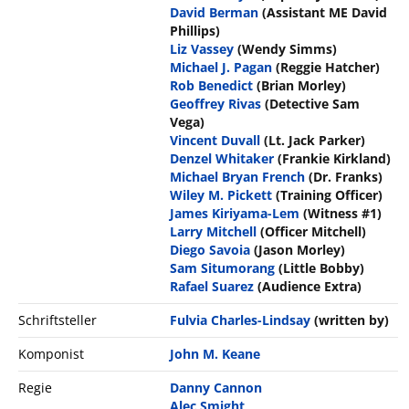
David Berman
(Assistant ME David
Phillips)
Liz Vassey
(Wendy Simms)
Michael J. Pagan
(Reggie Hatcher)
Rob Benedict
(Brian Morley)
Geoffrey Rivas
(Detective Sam
Vega)
Vincent Duvall
(Lt. Jack Parker)
Denzel Whitaker
(Frankie Kirkland)
Michael Bryan French
(Dr. Franks)
Wiley M. Pickett
(Training Officer)
James Kiriyama-Lem
(Witness #1)
Larry Mitchell
(Officer Mitchell)
Diego Savoia
(Jason Morley)
Sam Situmorang
(Little Bobby)
Rafael Suarez
(Audience Extra)
Schriftsteller
Fulvia Charles-Lindsay
(written by)
Komponist
John M. Keane
Regie
Danny Cannon
Alec Smight