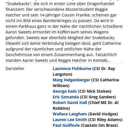
"Snakebacks", die sich in erster Linie über Drogenhandel
finanziert. Der verschwundene Musterstudent Reggie
Hatcher und sein 14-jähriger Cousin Frankie, scheinen gar
nicht ins Bild eines Bandenkrieges zu passen. Da wird in
einem Parkhaus ganz in der Nähe der nächtlichen Schießerei
Aaron Sweets ermordet im Kofferraum seines Wagens
gefunden. Sweets war ebenfalls Mitglied der Snakebacks.
Obwohl sich keine Verbindung belegen lässt, geht Catherine
aufgrund der räumlichen und zeitlichen Nähe der
Geschehnisse von einem Zusammenhang aus. Tatsächlich
standen Aaron Sweets und Reggie Hatcher in Kontakt...
Darsteller
Laurence Fishburne
(CSI Dr. Ray
Langston)
Marg Helgenberger
(CSI Catherine
Willows)
George Eads
(CSI Nick Stokes)
Eric Szmanda
(CSI Greg Sanders)
Robert David Hall
(Chief ME Dr. Al
Robbins)
Wallace Langham
(David Hodges)
Lauren Lee Smith
(CSI Riley Adams)
Paul Guilfoyle
(Captain Jim Brass)