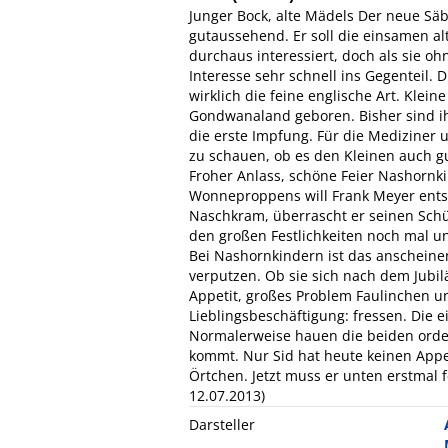
Junger Bock, alte Mädels Der neue Säb
gutaussehend. Er soll die einsamen al
durchaus interessiert, doch als sie o
Interesse sehr schnell ins Gegenteil.
wirklich die feine englische Art. Kle
Gondwanaland geboren. Bisher sind ih
die erste Impfung. Für die Mediziner 
zu schauen, ob es den Kleinen auch gu
Froher Anlass, schöne Feier Nashornki
Wonneproppens will Frank Meyer entspr
Naschkram, überrascht er seinen Schü
den großen Festlichkeiten noch mal un
Bei Nashornkindern ist das anscheine
verputzen. Ob sie sich nach dem Jub
Appetit, großes Problem Faulinchen un
Lieblingsbeschäftigung: fressen. Die ei
Normalerweise hauen die beiden orde
kommt. Nur Sid hat heute keinen Appet
Örtchen. Jetzt muss er unten erstmal 
12.07.2013)
Darsteller