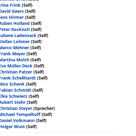
Irina Frink
(Self)
David Geers
(Self)
Jens Hirmer
(Self)
Ruben Holland
(Self)
Peter Kockisch
(Self)
Juliane Ladensack
(Self)
Stefan Lohmer
(Self)
Marco Mehner
(Self)
Frank Meyer
(Self)
Martina Molch
(Self)
Eve Müller-Deck
(Self)
Christian Patzer
(Self)
Frank Schellhardt
(Self)
Nico Schenk
(Self)
Fabian Schmidt
(Self)
Elke Schwierz
(Self)
Robert Stehr
(Self)
Christian Steyer
(Sprecher)
Michael Tempelhoff
(Self)
Daniel Volkmann
(Self)
Holger Wust
(Self)