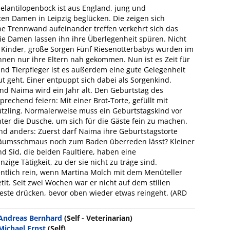
elantilopenbock ist aus England, jung und
ten Damen in Leipzig beglücken. Die zeigen sich
hne Trennwand aufeinander treffen verkehrt sich das
 Die Damen lassen ihn ihre Überlegenheit spüren. Nicht
ine Kinder, große Sorgen Fünf Riesenotterbabys wurden im
nen nur ihre Eltern nah gekommen. Nun ist es Zeit für
und Tierpfleger ist es außerdem eine gute Gelegenheit
t geht. Einer entpuppt sich dabei als Sorgenkind.
nd Naima wird ein Jahr alt. Den Geburtstag des
echend feiern: Mit einer Brot-Torte, gefüllt mit
tzling. Normalerweise muss ein Geburtstagskind vor
ter die Dusche, um sich für die Gäste fein zu machen.
nd anders: Zuerst darf Naima ihre Geburtstagstorte
iläumsschmaus noch zum Baden überreden lässt? Kleiner
d Sid, die beiden Faultiere, haben eine
nzige Tätigkeit, zu der sie nicht zu träge sind.
ntlich rein, wenn Martina Molch mit dem Menüteller
it. Seit zwei Wochen war er nicht auf dem stillen
feste drücken, bevor oben wieder etwas reingeht. (ARD
Andreas Bernhard
(Self - Veterinarian)
Michael Ernst
(Self)