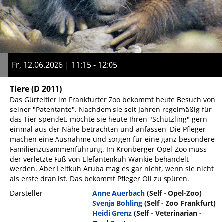
Fr, 12.06.2026 | 11:15 - 12:05
Tiere
(D 2011)
Das Gürteltier im Frankfurter Zoo bekommt heute Besuch von
seiner "Patentante". Nachdem sie seit Jahren regelmäßig für
das Tier spendet, möchte sie heute Ihren "Schützling" gern
einmal aus der Nähe betrachten und anfassen. Die Pfleger
machen eine Ausnahme und sorgen für eine ganz besondere
Familienzusammenführung. Im Kronberger Opel-Zoo muss
der verletzte Fuß von Elefantenkuh Wankie behandelt
werden. Aber Leitkuh Aruba mag es gar nicht, wenn sie nicht
als erste dran ist. Das bekommt Pfleger Oli zu spüren.
Darsteller
Anne Auerbach
(Self - Opel-Zoo)
Svenja Bohling
(Self - Zoo Frankfurt)
Heidi Grenz
(Self - Veterinarian -