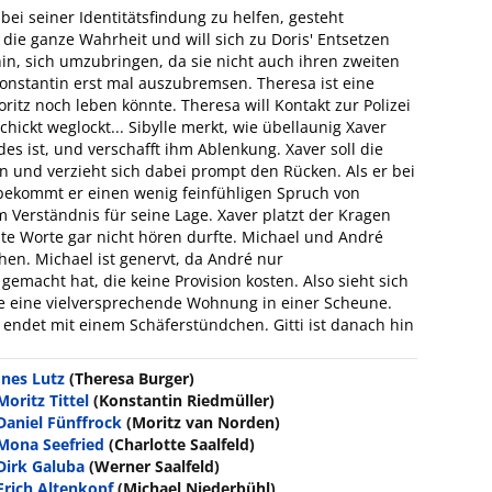
ei seiner Identitätsfindung zu helfen, gesteht
die ganze Wahrheit und will sich zu Doris' Entsetzen
fhin, sich umzubringen, da sie nicht auch ihren zweiten
, Konstantin erst mal auszubremsen. Theresa ist eine
ritz noch leben könnte. Theresa will Kontakt zur Polizei
chickt weglockt... Sibylle merkt, wie übellaunig Xaver
 ist, und verschafft ihm Ablenkung. Xaver soll die
und verzieht sich dabei prompt den Rücken. Als er bei
bekommt er einen wenig feinfühligen Spruch von
 Verständnis für seine Lage. Xaver platzt der Kragen
lte Worte gar nicht hören durfte. Michael und André
n. Michael ist genervt, da André nur
macht hat, die keine Provision kosten. Also sieht sich
sie eine vielversprechende Wohnung in einer Scheune.
endet mit einem Schäferstündchen. Gitti ist danach hin
Ines Lutz
(Theresa Burger)
Moritz Tittel
(Konstantin Riedmüller)
Daniel Fünffrock
(Moritz van Norden)
Mona Seefried
(Charlotte Saalfeld)
Dirk Galuba
(Werner Saalfeld)
Erich Altenkopf
(Michael Niederbühl)