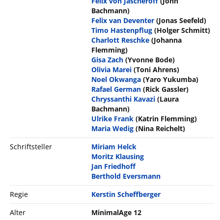
Felix von Jascheroff
(John
Bachmann)
Felix van Deventer
(Jonas Seefeld)
Timo Hastenpflug
(Holger Schmitt)
Charlott Reschke
(Johanna
Flemming)
Gisa Zach
(Yvonne Bode)
Olivia Marei
(Toni Ahrens)
Noel Okwanga
(Yaro Yukumba)
Rafael German
(Rick Gassler)
Chryssanthi Kavazi
(Laura
Bachmann)
Ulrike Frank
(Katrin Flemming)
Maria Wedig
(Nina Reichelt)
Schriftsteller
Miriam Helck
Moritz Klausing
Jan Friedhoff
Berthold Eversmann
Regie
Kerstin Scheffberger
Alter
MinimalAge 12