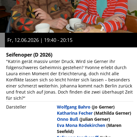
Fr, 12.06.2026 | 19:40 - 20:15
Seifenoper
(D 2026)
"Katrin gerät massiv unter Druck. Wird sie Gerner ihr
folgenschweres Geheimnis gestehen? Yvonne erlebt durch
Laura einen Moment der Erleichterung, doch nicht alle
Konflikte lassen sich so leicht hinter sich lassen – besonders
einer schmerzt weiterhin. Johanna kommt nach Berlin zurück
und freut sich auf Jonas. Doch finden die zwei überhaupt Zeit
für sich?"
Darsteller
Wolfgang Bahro
(Jo Gerner)
Katharina Fecher
(Mathilda Gerner)
Onno Buß
(Julian Gerner)
Eva Mona Rodekirchen
(Maren
Seefeld)