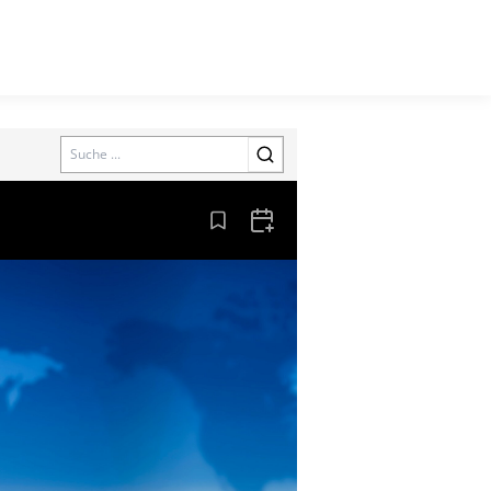
Search
Aus den Lesezeichen entfernen
Zum Kalender hinzufügen