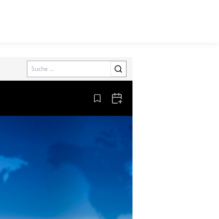
Search
Aus den Lesezeichen entfernen
Zum Kalender hinzufügen