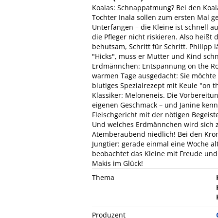
Koalas: Schnappatmung? Bei den Koalas
Tochter Inala sollen zum ersten Mal 
Unterfangen – die Kleine ist schnell
die Pfleger nicht riskieren. Also heißt
behutsam, Schritt für Schritt. Philip
"Hicks", muss er Mutter und Kind sch
Erdmännchen: Entspannung on the Rock
warmen Tage ausgedacht: Sie möchte
blutiges Spezialrezept mit Keule "on
Klassiker: Meloneneis. Die Vorbereitu
eigenen Geschmack – und Janine kennt 
Fleischgericht mit der nötigen Begeis
Und welches Erdmännchen wird sich z
Atemberaubend niedlich! Bei den K
Jungtier: gerade einmal eine Woche alt
beobachtet das Kleine mit Freude und 
Makis im Glück!
Thema
Produzent