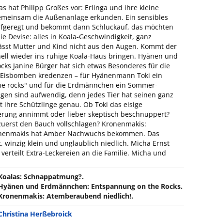
 hat Philipp Großes vor: Erlinga und ihre kleine
gemeinsam die Außenanlage erkunden. Ein sensibles
 aufgeregt und bekommt dann Schluckauf, das möchten
 die Devise: alles in Koala-Geschwindigkeit, ganz
p lässt Mutter und Kind nicht aus den Augen. Kommt der
nell wieder ins ruhige Koala-Haus bringen. Hyänen und
s Janine Bürger hat sich etwas Besonderes für die
 Eisbomben kredenzen – für Hyänenmann Toki ein
 the rocks" und für die Erdmännchen ein Sommer-
ngen sind aufwendig, denn jedes Tier hat seinen ganz
ihre Schützlinge genau. Ob Toki das eisige
terung annimmt oder lieber skeptisch beschnuppert?
uerst den Bauch vollschlagen? Kronenmakis:
ronenmakis hat Amber Nachwuchs bekommen. Das
, winzig klein und unglaublich niedlich. Micha Ernst
verteilt Extra-Leckereien an die Familie. Micha und
Koalas: Schnappatmung?.
Hyänen und Erdmännchen: Entspannung on the Rocks.
Kronenmakis: Atemberaubend niedlich!.
Christina Herßebroick