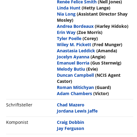
Renée Felice Smith
(Nell Jones)
Linda Hunt
(Hetty Lange)
Nia Long
(Assistant Director Shay
Mosley)
Andrea Bordeaux
(Harley Hidoko)
Erin Way
(Zoe Morris)
Tyler Poelle
(Corey)
Wiley M. Pickett
(Fred Munger)
Anastasia Leddick
(Amanda)
Jocelyn Ayanna
(Angie)
Emanuel Borria
(Gus Sternwig)
Melody Butiu
(Evie)
Duncan Campbell
(NCIS Agent
Castor)
Roman Mitichyan
(Guard)
Adam Chambers
(Victor)
Schriftsteller
Chad Mazero
Jordana Lewis Jaffe
Komponist
Craig Dobbin
Jay Ferguson