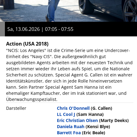
Sa, 13.06.2026 | 07:05 - 07:55
Action
(USA 2018)
"NCIS: Los Angeles" ist die Crime-Serie um eine Undercover-
Einheit des "Navy CIS". Die außergewöhnlich gut
ausgebildeten Agents arbeiten mit der neuesten Technik und
setzen immer wieder ihr Leben aufs Spiel, um die Nationale
Sicherheit zu schützen. Special Agent G. Callen ist ein wahrer
Identitätskünstler, der sich in jede Rolle hineinversetzen
kann. Sein Partner Special Agent Sam Hanna ist ein
ehemaliger Kampftaucher, der im Irak stationiert war, und
Überwachungsspezialist.
Darsteller
Chris O'Donnell
(G. Callen)
LL Cool J
(Sam Hanna)
Eric Christian Olsen
(Marty Deeks)
Daniela Ruah
(Kensi Blye)
Barrett Foa
(Eric Beale)