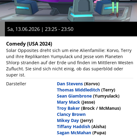
Sa, 13.06.2026 | 23:25 - 23:50
Comedy
(USA 2024)
Solar Opposites dreht sich um eine Alienfamilie: Korvo, Terry
und ihre Replikanten Yumyulack und Jesse vom Planeten
Shlorp stranden auf der Erde und finden im Mittleren Westen
Zuflucht. Sie sind sich nicht einig, ob das superblöd oder
super ist.
Darsteller
Dan Stevens
(Korvo)
Thomas Middleditch
(Terry)
Sean Giambrone
(Yumyulack)
Mary Mack
(Jesse)
Troy Baker
(Brock / McManus)
Clancy Brown
Mikey Day
(Jerry)
Tiffany Haddish
(Aisha)
Sagan McMahan
(Pupa)