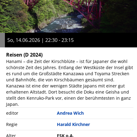
So, 14.06.2026 | 22:30 - 23:15
Reisen
(D 2024)
Hanami – die Zeit der Kirschblüte – ist für Japaner die wohl
schönste Zeit des Jahres. Entlang der Westküste der Insel gibt
es rund um die Großstädte Kanazawa und Toyama Strecken
und Bahnhöfe, die von Kirschbäumen gesäumt sind.
Kanazwa ist eine der wenigen Städte Japans mit einer gut
erhaltenen Altstadt. Dort besucht die Doku eine Geisha und
stellt den Kenruko-Park vor, einen der berühmtesten in ganz
Japan.
editor
Andrea Wich
Regie
Harald Kirchner
Alter
FSK o.A.