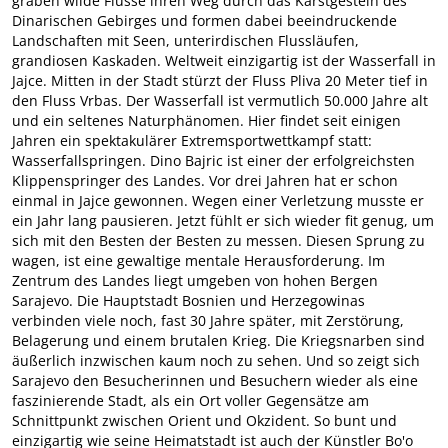
graben wilde Flüsse ihren Weg durch das Karstgestein des
Dinarischen Gebirges und formen dabei beeindruckende
Landschaften mit Seen, unterirdischen Flussläufen,
grandiosen Kaskaden. Weltweit einzigartig ist der Wasserfall in
Jajce. Mitten in der Stadt stürzt der Fluss Pliva 20 Meter tief in
den Fluss Vrbas. Der Wasserfall ist vermutlich 50.000 Jahre alt
und ein seltenes Naturphänomen. Hier findet seit einigen
Jahren ein spektakulärer Extremsportwettkampf statt:
Wasserfallspringen. Dino Bajric ist einer der erfolgreichsten
Klippenspringer des Landes. Vor drei Jahren hat er schon
einmal in Jajce gewonnen. Wegen einer Verletzung musste er
ein Jahr lang pausieren. Jetzt fühlt er sich wieder fit genug, um
sich mit den Besten der Besten zu messen. Diesen Sprung zu
wagen, ist eine gewaltige mentale Herausforderung. Im
Zentrum des Landes liegt umgeben von hohen Bergen
Sarajevo. Die Hauptstadt Bosnien und Herzegowinas
verbinden viele noch, fast 30 Jahre später, mit Zerstörung,
Belagerung und einem brutalen Krieg. Die Kriegsnarben sind
äußerlich inzwischen kaum noch zu sehen. Und so zeigt sich
Sarajevo den Besucherinnen und Besuchern wieder als eine
faszinierende Stadt, als ein Ort voller Gegensätze am
Schnittpunkt zwischen Orient und Okzident. So bunt und
einzigartig wie seine Heimatstadt ist auch der Künstler Bo'o