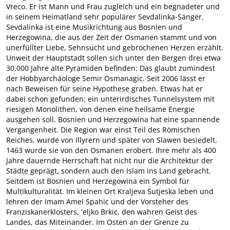
Vreco. Er ist Mann und Frau zugleich und ein begnadeter und
in seinem Heimatland sehr populärer Sevdalinka-Sänger.
Sevdalinka ist eine Musikrichtung aus Bosnien und
Herzegowina, die aus der Zeit der Osmanen stammt und von
unerfüllter Liebe, Sehnsucht und gebrochenen Herzen erzählt.
Unweit der Hauptstadt sollen sich unter den Bergen drei etwa
30.000 Jahre alte Pyramiden befinden: Das glaubt zumindest
der Hobbyarchäologe Semir Osmanagic. Seit 2006 lässt er
nach Beweisen für seine Hypothese graben. Etwas hat er
dabei schon gefunden: ein unterirdisches Tunnelsystem mit
riesigen Monolithen, von denen eine heilsame Energie
ausgehen soll. Bosnien und Herzegowina hat eine spannende
Vergangenheit. Die Region war einst Teil des Römischen
Reiches, wurde von Illyrern und später von Slawen besiedelt.
1463 wurde sie von den Osmanen erobert. Ihre mehr als 400
Jahre dauernde Herrschaft hat nicht nur die Architektur der
Städte geprägt, sondern auch den Islam ins Land gebracht.
Seitdem ist Bosnien und Herzegowina ein Symbol für
Multikulturalität. Im kleinen Ort Kraljeva Sutjeska leben und
lehren der Imam Amel Spahic und der Vorsteher des
Franziskanerklosters, 'eljko Brkic, den wahren Geist des
Landes, das Miteinander. Im Osten an der Grenze zu