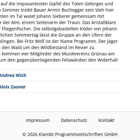
 auf die imposantesten Gipfel des Toten Gebirges und
 Sommer treibt Bauer Armin Buchegger sein Vieh hier
nten im Tal watet Johann Sieberer gemeinsam mit
der Alm, einem Seitenarm der Traun. Das kristallklare
r Fliegenfischer. Die selbstgebastelten Köder von Johann
rrlichen Sommertag lässt die Gruppe an den Ufern der
ingen. Bei Fritz Wolf ist der Name Programm. Der Jäger
 den Wald um den Wildbestand im Revier zu
 kommen vier Mitglieder des Musikvereins Grünau am
um den gegenüberliegenden Felswänden den Widerhall
Andrea Wich
Alois Zauner
Impressum
Datenschutz
Kontakt
©
2026
Klambt Programmzeitschriften GmbH