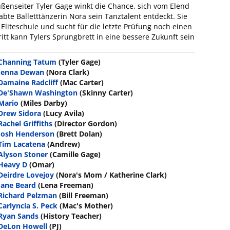
enseiter Tyler Gage winkt die Chance, sich vom Elend
abte Balletttänzerin Nora sein Tanztalent entdeckt. Sie
Eliteschule und sucht für die letzte Prüfung noch einen
itt kann Tylers Sprungbrett in eine bessere Zukunft sein
Channing Tatum
(Tyler Gage)
Jenna Dewan
(Nora Clark)
Damaine Radcliff
(Mac Carter)
De'Shawn Washington
(Skinny Carter)
Mario
(Miles Darby)
Drew Sidora
(Lucy Avila)
Rachel Griffiths
(Director Gordon)
Josh Henderson
(Brett Dolan)
Tim Lacatena
(Andrew)
Alyson Stoner
(Camille Gage)
Heavy D
(Omar)
Deirdre Lovejoy
(Nora's Mom / Katherine Clark)
Jane Beard
(Lena Freeman)
Richard Pelzman
(Bill Freeman)
Carlyncia S. Peck
(Mac's Mother)
Ryan Sands
(History Teacher)
DeLon Howell
(PJ)