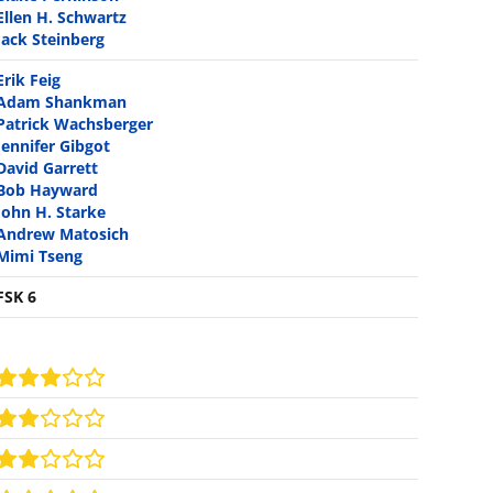
Ellen H. Schwartz
Jack Steinberg
Erik Feig
Adam Shankman
Patrick Wachsberger
Jennifer Gibgot
David Garrett
Bob Hayward
John H. Starke
Andrew Matosich
Mimi Tseng
FSK 6