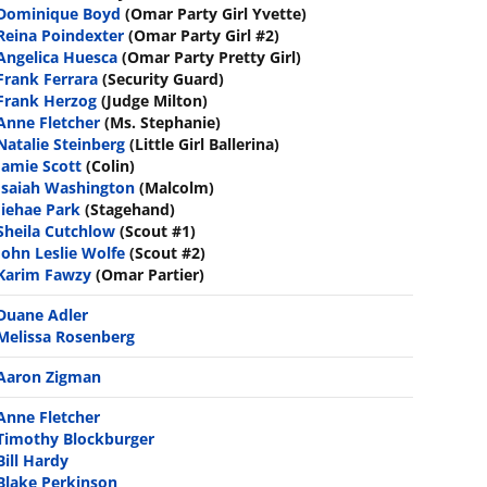
Dominique Boyd
(Omar Party Girl Yvette)
Reina Poindexter
(Omar Party Girl #2)
Angelica Huesca
(Omar Party Pretty Girl)
Frank Ferrara
(Security Guard)
Frank Herzog
(Judge Milton)
Anne Fletcher
(Ms. Stephanie)
Natalie Steinberg
(Little Girl Ballerina)
Jamie Scott
(Colin)
Isaiah Washington
(Malcolm)
Jiehae Park
(Stagehand)
Sheila Cutchlow
(Scout #1)
John Leslie Wolfe
(Scout #2)
Karim Fawzy
(Omar Partier)
Duane Adler
Melissa Rosenberg
Aaron Zigman
Anne Fletcher
Timothy Blockburger
Bill Hardy
Blake Perkinson