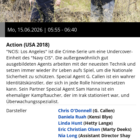
Mo, 15.06.2026 | 05:55 - 06:40
Action
(USA 2018)
"NCIS: Los Angeles" ist die Crime-Serie um eine Undercover-
Einheit des "Navy CIS". Die außergewöhnlich gut
ausgebildeten Agents arbeiten mit der neuesten Technik und
setzen immer wieder ihr Leben aufs Spiel, um die Nationale
Sicherheit zu schützen. Special Agent G. Callen ist ein wahrer
Identitätskünstler, der sich in jede Rolle hineinversetzen
kann. Sein Partner Special Agent Sam Hanna ist ein
ehemaliger Kampftaucher, der im Irak stationiert war, und
Überwachungsspezialist.
Darsteller
Chris O'Donnell
(G. Callen)
Daniela Ruah
(Kensi Blye)
Linda Hunt
(Hetty Lange)
Eric Christian Olsen
(Marty Deeks)
Nia Long
(Assistant Director Shay