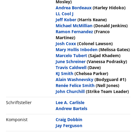
Mosley)
Andrea Bordeaux
(Harley Hidoko)
LL Cool J
Jeff Kober
(Harris Keane)
Michael McMillian
(Donald Jenkins)
Ramon Fernandez
(Franco
Martinez)
Josh Coxx
(Colonel Lawson)
Mary Hollis Inboden
(Melissa Gates)
Marcelo Tubert
(Sajad Khadem)
June Schreiner
(Vanessa Podrasky)
Travis Caldwell
(Dave)
KJ Smith
(Chelsea Parker)
Alain Washnevsky
(Bodyguard #1)
Renée Felice Smith
(Nell Jones)
John Churchill
(Strike Team Leader)
Schriftsteller
Lee A. Carlisle
Andrew Bartels
Komponist
Craig Dobbin
Jay Ferguson