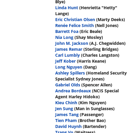
Blye)
Linda Hunt
(Henrietta "Hetty"
Lange)
Eric Christian Olsen
(Marty Deeks)
Renée Felice Smith
(Nell Jones)
Barrett Foa
(Eric Beale)
Nia Long
(Shay Mosley)
John M. Jackson
(A.J. Chegwidden)
James Remar
(Sterling Bridges)
Carl Lumbly
(Charles Langston)
Jeff Kober
(Harris Keane)
Long Nguyen
(Dang)
Ashley Spillers
(Homeland Security
Specialist Sydney Jones)
Gabriel Olds
(Spencer Allen)
Andrea Bordeaux
(NCIS Special
Agent Harley Hidoko)
Kieu Chinh
(Kim Nguyen)
Jen Sung
(Man in Sunglasses)
James Tang
(Passenger)
Tien Pham
(Brother Bao)
David Huynh
(Bartender)
Trang Vo
(Waitress)