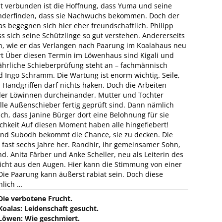
it verbunden ist die Hoffnung, dass Yuma und seine
nderfinden, dass sie Nachwuchs bekommen. Doch der
as begegnen sich hier eher freundschaftlich. Philipp
s sich seine Schützlinge so gut verstehen. Andererseits
n, wie er das Verlangen nach Paarung im Koalahaus neu
t Über diesen Termin im Löwenhaus sind Kigali und
 jährliche Schieberprüfung steht an – fachmännisch
Ingo Schramm. Die Wartung ist enorm wichtig. Seile,
n Handgriffen darf nichts haken. Doch die Arbeiten
er Löwinnen durcheinander. Mutter und Tochter
e Außenschieber fertig geprüft sind. Dann nämlich
ich, dass Janine Bürger dort eine Belohnung für sie
lichkeit Auf diesen Moment haben alle hingefiebert!
 und Subodh bekommt die Chance, sie zu decken. Die
 fast sechs Jahre her. Randhir, ihr gemeinsamer Sohn,
d. Anita Färber und Anke Scheller, neu als Leiterin des
nicht aus den Augen. Hier kann die Stimmung von einer
ie Paarung kann äußerst rabiat sein. Doch diese
nlich …
Die verbotene Frucht.
Koalas: Leidenschaft gesucht.
Löwen: Wie geschmiert.