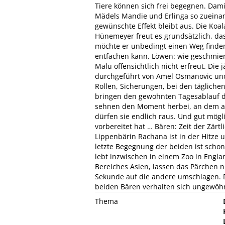
Tiere können sich frei begegnen. Dam
Mädels Mandie und Erlinga so zueina
gewünschte Effekt bleibt aus. Die Koal
Hünemeyer freut es grundsätzlich, das
möchte er unbedingt einen Weg finde
entfachen kann. Löwen: wie geschmier
Malu offensichtlich nicht erfreut. Die
durchgeführt von Amel Osmanovic und 
Rollen, Sicherungen, bei den tägliche
bringen den gewohnten Tagesablauf d
sehnen den Moment herbei, an dem all
dürfen sie endlich raus. Und gut mögl
vorbereitet hat … Bären: Zeit der Zärt
Lippenbärin Rachana ist in der Hitze
letzte Begegnung der beiden ist schon
lebt inzwischen in einem Zoo in Englan
Bereiches Asien, lassen das Pärchen 
Sekunde auf die andere umschlagen. D
beiden Bären verhalten sich ungewöh
Thema