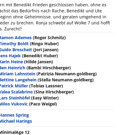
tern mit Benedikt Frieden geschlossen haben, ohne es
wächst das Bedürfnis nach Rache. Benedikt und Ute
beginn ohne Geheimnisse. und geraten umgehend in
ieder zu brechen. Ronja schwebt auf Wolke 7 und hofft
s. Zurecht?
Ramon Ademes
(Roger Schmitz)
Timothy Boldt
(Ringo Huber)
Guido Broscheit
(Jori Jansen)
Jens Hajek
(Benedikt Huber)
Karin Heine
(Hilde Jansen)
Ben Heinrich
(Bambi Hirschberger)
Miriam Lahnstein
(Patrizia Neumann-goldberg)
Bettine Langehein
(Stella Neumann-goldberg)
Patrick Müller
(Tobias Lassner)
Valea Scalabrino
(Sina Hirschberger)
Lars Steinhöfel
(Easy Winter)
Milos Vukovic
(Paco Weigel)
Hannes Spring
Michael Harings
MinimalAge 12