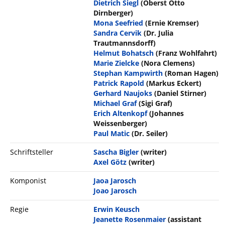
Dietrich Siegl
(Oberst Otto
Dirnberger)
Mona Seefried
(Ernie Kremser)
Sandra Cervik
(Dr. Julia
Trautmannsdorff)
Helmut Bohatsch
(Franz Wohlfahrt)
Marie Zielcke
(Nora Clemens)
Stephan Kampwirth
(Roman Hagen)
Patrick Rapold
(Markus Eckert)
Gerhard Naujoks
(Daniel Stirner)
Michael Graf
(Sigi Graf)
Erich Altenkopf
(Johannes
Weissenberger)
Paul Matic
(Dr. Seiler)
Schriftsteller
Sascha Bigler
(writer)
Axel Götz
(writer)
Komponist
Jaoa Jarosch
Joao Jarosch
Regie
Erwin Keusch
Jeanette Rosenmaier
(assistant