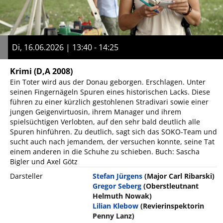
Di, 16.06.2026 | 13:40 - 14:25
Krimi
(D,A 2008)
Ein Toter wird aus der Donau geborgen. Erschlagen. Unter
seinen Fingernägeln Spuren eines historischen Lacks. Diese
führen zu einer kürzlich gestohlenen Stradivari sowie einer
jungen Geigenvirtuosin, ihrem Manager und ihrem
spielsüchtigen Verlobten, auf den sehr bald deutlich alle
Spuren hinführen. Zu deutlich, sagt sich das SOKO-Team und
sucht auch nach jemandem, der versuchen konnte, seine Tat
einem anderen in die Schuhe zu schieben. Buch: Sascha
Bigler und Axel Götz
Darsteller
Stefan Jürgens
(Major Carl Ribarski)
Gregor Seberg
(Oberstleutnant
Helmuth Nowak)
Lilian Klebow
(Revierinspektorin
Penny Lanz)