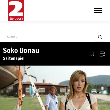
Search
Soko Donau
Aus den Le
Zum 
Saitenspiel