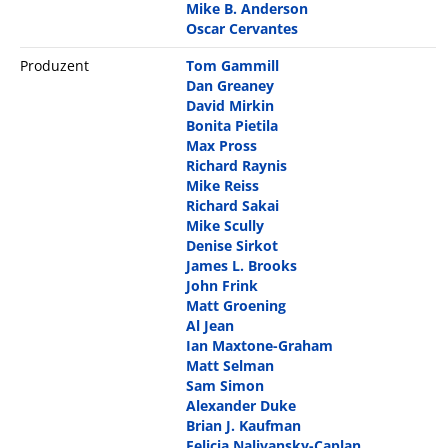
Mike B. Anderson
Oscar Cervantes
Produzent
Tom Gammill
Dan Greaney
David Mirkin
Bonita Pietila
Max Pross
Richard Raynis
Mike Reiss
Richard Sakai
Mike Scully
Denise Sirkot
James L. Brooks
John Frink
Matt Groening
Al Jean
Ian Maxtone-Graham
Matt Selman
Sam Simon
Alexander Duke
Brian J. Kaufman
Felicia Nalivansky-Caplan