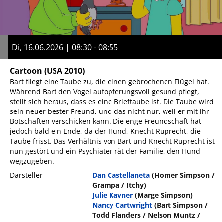
Di, 16.06.2026 | 08:30 - 08:55
Cartoon
(USA 2010)
Bart fliegt eine Taube zu, die einen gebrochenen Flügel hat.
Während Bart den Vogel aufopferungsvoll gesund pflegt,
stellt sich heraus, dass es eine Brieftaube ist. Die Taube wird
sein neuer bester Freund, und das nicht nur, weil er mit ihr
Botschaften verschicken kann. Die enge Freundschaft hat
jedoch bald ein Ende, da der Hund, Knecht Ruprecht, die
Taube frisst. Das Verhältnis von Bart und Knecht Ruprecht ist
nun gestört und ein Psychiater rät der Familie, den Hund
wegzugeben.
Darsteller
Dan Castellaneta
(Homer Simpson /
Grampa / Itchy)
Julie Kavner
(Marge Simpson)
Nancy Cartwright
(Bart Simpson /
Todd Flanders / Nelson Muntz /