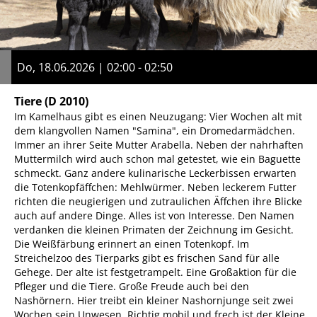
Do, 18.06.2026 | 02:00 - 02:50
Tiere
(D 2010)
Im Kamelhaus gibt es einen Neuzugang: Vier Wochen alt mit
dem klangvollen Namen "Samina", ein Dromedarmädchen.
Immer an ihrer Seite Mutter Arabella. Neben der nahrhaften
Muttermilch wird auch schon mal getestet, wie ein Baguette
schmeckt. Ganz andere kulinarische Leckerbissen erwarten
die Totenkopfäffchen: Mehlwürmer. Neben leckerem Futter
richten die neugierigen und zutraulichen Äffchen ihre Blicke
auch auf andere Dinge. Alles ist von Interesse. Den Namen
verdanken die kleinen Primaten der Zeichnung im Gesicht.
Die Weißfärbung erinnert an einen Totenkopf. Im
Streichelzoo des Tierparks gibt es frischen Sand für alle
Gehege. Der alte ist festgetrampelt. Eine Großaktion für die
Pfleger und die Tiere. Große Freude auch bei den
Nashörnern. Hier treibt ein kleiner Nashornjunge seit zwei
Wochen sein Unwesen. Richtig mobil und frech ist der Kleine.