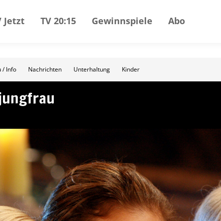
 Jetzt
TV 20:15
Gewinnspiele
Abo
 / Info
Nachrichten
Unterhaltung
Kinder
rjungfrau