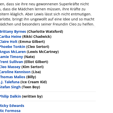
len, dass sie ihre neu gewonnenen Superkräfte nicht
s, dass die Mädchen lernen müssen, ihre Kräfte zu
itern kläglich. Aber Lewis lässt sich nicht entmutigen.
lotte, bringt ihn ungewollt auf eine Idee und so macht
 Mädchen und besonders seiner Freundin Cleo zu helfen.
Brittany Byrnes
(Charlotte Watsford)
Cariba Heine
(Rikki Chadwick)
Claire Holt
(Emma Gilbert)
Phoebe Tonkin
(Cleo Sertori)
Angus McLaren
(Lewis McCartney)
Jamie Timony
(Nate)
Trent Sullivan
(Elliot Gilbert)
Cleo Massey
(Kim Sertori)
Caroline Kennison
(Lisa)
Thomas Malios
(Billy)
J.J. Talefuna
(Ice Cream Kid)
Stefan Singh
(Teen Boy)
Philip Dalkin
(written by)
Ricky Edwards
Ric Formosa