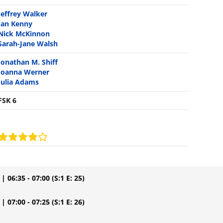
Jeffrey Walker
Ian Kenny
Nick McKinnon
Sarah-Jane Walsh
Jonathan M. Shiff
Joanna Werner
Julia Adams
FSK 6
| 06:35 - 07:00
(S:1 E: 25)
| 07:00 - 07:25
(S:1 E: 26)