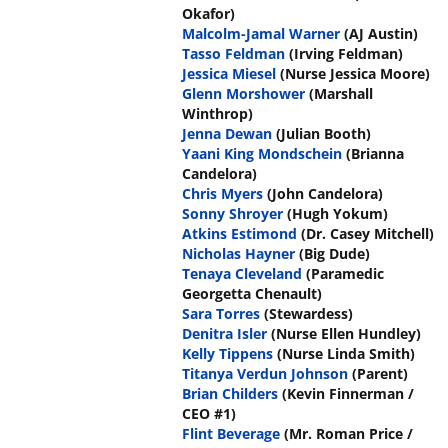
Okafor)
Malcolm-Jamal Warner
(AJ Austin)
Tasso Feldman
(Irving Feldman)
Jessica Miesel
(Nurse Jessica Moore)
Glenn Morshower
(Marshall
Winthrop)
Jenna Dewan
(Julian Booth)
Yaani King Mondschein
(Brianna
Candelora)
Chris Myers
(John Candelora)
Sonny Shroyer
(Hugh Yokum)
Atkins Estimond
(Dr. Casey Mitchell)
Nicholas Hayner
(Big Dude)
Tenaya Cleveland
(Paramedic
Georgetta Chenault)
Sara Torres
(Stewardess)
Denitra Isler
(Nurse Ellen Hundley)
Kelly Tippens
(Nurse Linda Smith)
Titanya Verdun Johnson
(Parent)
Brian Childers
(Kevin Finnerman /
CEO #1)
Flint Beverage
(Mr. Roman Price /