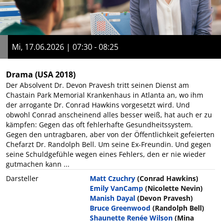
Mi, 17.06.2026 | 07:30 - 08:25
Drama
(USA 2018)
Der Absolvent Dr. Devon Pravesh tritt seinen Dienst am
Chastain Park Memorial Krankenhaus in Atlanta an, wo ihm
der arrogante Dr. Conrad Hawkins vorgesetzt wird. Und
obwohl Conrad anscheinend alles besser weiß, hat auch er zu
kämpfen: Gegen das oft fehlerhafte Gesundheitssystem.
Gegen den untragbaren, aber von der Öffentlichkeit gefeierten
Chefarzt Dr. Randolph Bell. Um seine Ex-Freundin. Und gegen
seine Schuldgefühle wegen eines Fehlers, den er nie wieder
gutmachen kann ...
Darsteller
Matt Czuchry
(Conrad Hawkins)
Emily VanCamp
(Nicolette Nevin)
Manish Dayal
(Devon Pravesh)
Bruce Greenwood
(Randolph Bell)
Shaunette Renée Wilson
(Mina