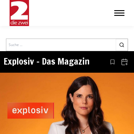
Search
Explosiv – Das Magazin
Aus den Le
Zum 