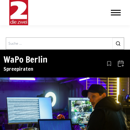
Search
WaPo Berlin
Aus den Le
Zum 
Spreepiraten