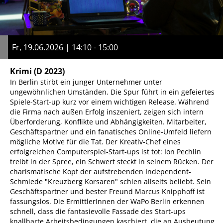
Fr, 19.06.2026 | 14:10 - 15:00
Krimi
(D 2023)
In Berlin stirbt ein junger Unternehmer unter
ungewöhnlichen Umständen. Die Spur führt in ein gefeiertes
Spiele-Start-up kurz vor einem wichtigen Release. Während
die Firma nach außen Erfolg inszeniert, zeigen sich intern
Überforderung, Konflikte und Abhängigkeiten. Mitarbeiter,
Geschäftspartner und ein fanatisches Online-Umfeld liefern
mögliche Motive für die Tat. Der Kreativ-Chef eines
erfolgreichen Computerspiel-Start-ups ist tot: Ion Pechlin
treibt in der Spree, ein Schwert steckt in seinem Rücken. Der
charismatische Kopf der aufstrebenden Independent-
Schmiede "Kreuzberg Korsaren" schien allseits beliebt. Sein
Geschäftspartner und bester Freund Marcus Knipphoff ist
fassungslos. Die ErmittlerInnen der WaPo Berlin erkennen
schnell, dass die fantasievolle Fassade des Start-ups
knallharte Arbeitsbedingungen kaschiert, die an Ausbeutung