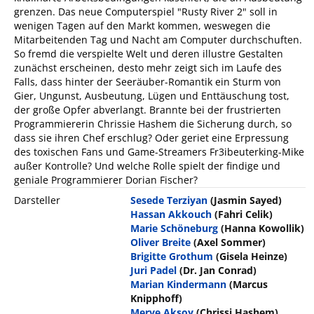
grenzen. Das neue Computerspiel "Rusty River 2" soll in
wenigen Tagen auf den Markt kommen, weswegen die
Mitarbeitenden Tag und Nacht am Computer durchschuften.
So fremd die verspielte Welt und deren illustre Gestalten
zunächst erscheinen, desto mehr zeigt sich im Laufe des
Falls, dass hinter der Seeräuber-Romantik ein Sturm von
Gier, Ungunst, Ausbeutung, Lügen und Enttäuschung tost,
der große Opfer abverlangt. Brannte bei der frustrierten
Programmiererin Chrissie Hashem die Sicherung durch, so
dass sie ihren Chef erschlug? Oder geriet eine Erpressung
des toxischen Fans und Game-Streamers Fr3ibeuterking-Mike
außer Kontrolle? Und welche Rolle spielt der findige und
geniale Programmierer Dorian Fischer?
Darsteller
Sesede Terziyan
(Jasmin Sayed)
Hassan Akkouch
(Fahri Celik)
Marie Schöneburg
(Hanna Kowollik)
Oliver Breite
(Axel Sommer)
Brigitte Grothum
(Gisela Heinze)
Juri Padel
(Dr. Jan Conrad)
Marian Kindermann
(Marcus
Knipphoff)
Merve Aksoy
(Chrissi Hashem)