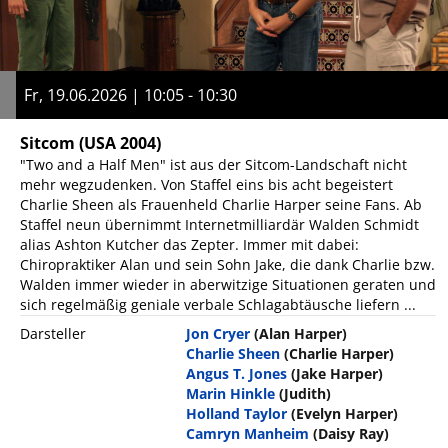
Fr, 19.06.2026 | 10:05 - 10:30
Sitcom
(USA 2004)
"Two and a Half Men" ist aus der Sitcom-Landschaft nicht
mehr wegzudenken. Von Staffel eins bis acht begeistert
Charlie Sheen als Frauenheld Charlie Harper seine Fans. Ab
Staffel neun übernimmt Internetmilliardär Walden Schmidt
alias Ashton Kutcher das Zepter. Immer mit dabei:
Chiropraktiker Alan und sein Sohn Jake, die dank Charlie bzw.
Walden immer wieder in aberwitzige Situationen geraten und
sich regelmäßig geniale verbale Schlagabtäusche liefern ...
Darsteller
Jon Cryer
(Alan Harper)
Charlie Sheen
(Charlie Harper)
Angus T. Jones
(Jake Harper)
Marin Hinkle
(Judith)
Holland Taylor
(Evelyn Harper)
Camryn Manheim
(Daisy Ray)