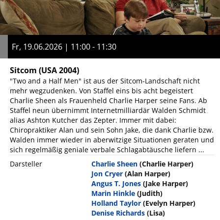
Fr, 19.06.2026 | 11:00 - 11:30
Sitcom
(USA 2004)
"Two and a Half Men" ist aus der Sitcom-Landschaft nicht
mehr wegzudenken. Von Staffel eins bis acht begeistert
Charlie Sheen als Frauenheld Charlie Harper seine Fans. Ab
Staffel neun übernimmt Internetmilliardär Walden Schmidt
alias Ashton Kutcher das Zepter. Immer mit dabei:
Chiropraktiker Alan und sein Sohn Jake, die dank Charlie bzw.
Walden immer wieder in aberwitzige Situationen geraten und
sich regelmäßig geniale verbale Schlagabtäusche liefern ...
Darsteller
Charlie Sheen
(Charlie Harper)
Jon Cryer
(Alan Harper)
Angus T. Jones
(Jake Harper)
Marin Hinkle
(Judith)
Holland Taylor
(Evelyn Harper)
Denise Richards
(Lisa)