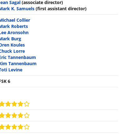
Jean Sagal
(associate director)
Mark K. Samuels
(first assistant director)
Michael Collier
Mark Roberts
Lee Aronsohn
Mark Burg
Oren Koules
Chuck Lorre
Eric Tannenbaum
Kim Tannenbaum
Toti Levine
FSK 6