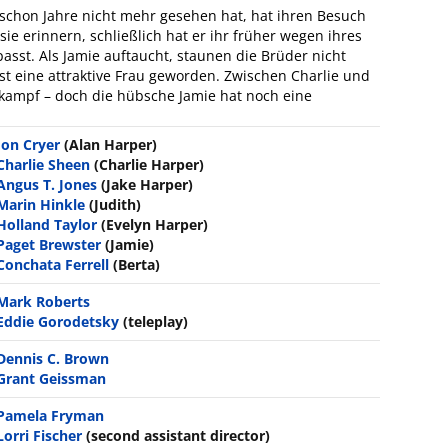
r schon Jahre nicht mehr gesehen hat, hat ihren Besuch
sie erinnern, schließlich hat er ihr früher wegen ihres
sst. Als Jamie auftaucht, staunen die Brüder nicht
ist eine attraktive Frau geworden. Zwischen Charlie und
kampf – doch die hübsche Jamie hat noch eine
Jon Cryer
(Alan Harper)
Charlie Sheen
(Charlie Harper)
Angus T. Jones
(Jake Harper)
Marin Hinkle
(Judith)
Holland Taylor
(Evelyn Harper)
Paget Brewster
(Jamie)
Conchata Ferrell
(Berta)
Mark Roberts
Eddie Gorodetsky
(teleplay)
Dennis C. Brown
Grant Geissman
Pamela Fryman
Lorri Fischer
(second assistant director)