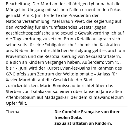
Bearbeitung. Der Mord an der elfjährigen Lyhanna hat die
Mängel im Umgang mit solchen Fällen erneut in den Fokus
gerückt. Am 8. Juni forderte die Präsidentin der
Nationalversammlung, Yaël Braun-Pivet, die Regierung auf,
den Vorschlag für ein "umfassendes Gesetz" gegen
geschlechtsspezifische und sexuelle Gewalt vordringlich auf
die Tagesordnung zu setzen. Bruno Retailleau sprach sich
seinerseits für eine "obligatorische" chemische Kastration
aus. Neben der strafrechtlichen Verfolgung geht es auch um
Prävention und die Resozialisierung von Sexualstraftätern,
die sich an Kindern vergangen haben. Außerdem: Vom 15.
bis 17. Juni wird der Kurort Évian-les-Bains im Rahmen des
G7-Gipfels zum Zentrum der Weltdiplomatie – Anlass für
Xavier Mauduit, auf die Geschichte der Stadt
zurückzublicken. Marie Bonnisseau berichtet über das
Sterben von Tsitakakantsa, einem über tausend Jahre alten
Affenbrotbaum auf Madagaskar, der dem Klimawandel zum
Opfer fällt.
Thema
Die Comédie Française von ihrer
frivolen Seite.
Sexualstraftaten an Kindern.