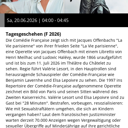
Sa, 20.06.2026 | 04:00 - 04:45
Tagesgeschehen
(F 2026)
Die Comédie Française zeigt sich mit Jacques Offenbachs "La
Vie parisienne" von ihrer frivolen Seite "La Vie parisienne",
eine Operette von Jacques Offenbach mit einem Libretto von
Henri Meilhac und Ludovic Halévy, wurde 1866 uraufgeführt
und ist bis zum 11. Juli 2026 im Théâtre du Châtelet zu
sehen. Regie führt Valérie Lesort, in den Hauptrollen sind
herausragende Schauspieler der Comédie-Française wie
Benjamin Lavernhe und Elsa Lepoivre zu sehen. Die 1997 ins
Repertoire der Comédie-Française aufgenommene Operette
zeichnet ein Bild von Paris und seinen Sitten während des
Zweiten Kaiserreichs. Valérie Lesort und Elsa Lepoivre sind zu
Gast bei "28 Minuten". Bestrafen, vorbeugen, resozialisieren:
Wie mit Sexualstraftätern umgehen, die sich an Kindern
vergangen haben? Laut dem französischen Justizminister
warten derzeit 70.000 Anzeigen wegen Vergewaltigung oder
sexueller Übergriffe auf Minderjährige auf ihre gerichtliche